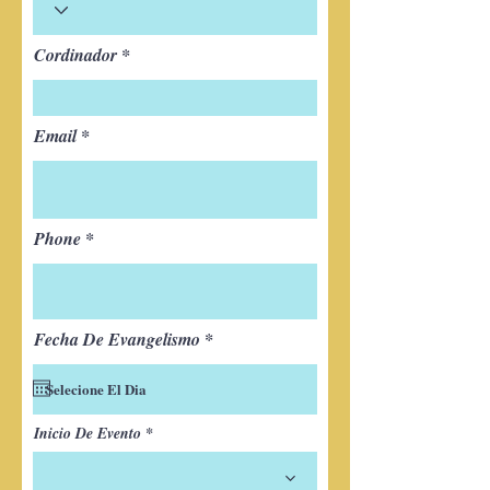
Cordinador
Email
Phone
r
Fecha De Evangelismo
*
e
q
u
i
r
Inicio De Evento
e
d