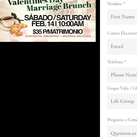
Nombre
Correo Electron
Telefono
Grupo Vida / Li
Pregunta o Com