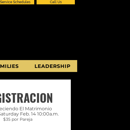
Service Schedules
Call Us
MILIES
LEADERSHIP
GISTRACION
eciendo El Matrimonio
Saturday Feb. 14 10:00a.m.
$35 por Pareja