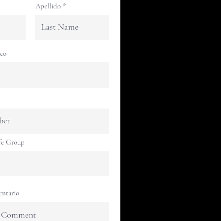
Apellido
ico
fe Group
entario