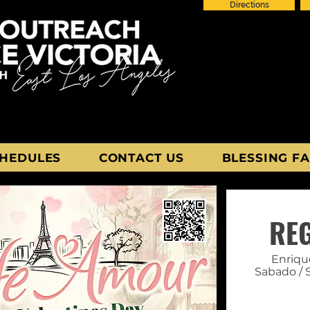
Directions
HEDULES
CONTACT US
BLESSING FA
RE
Enriqu
Sabado / 