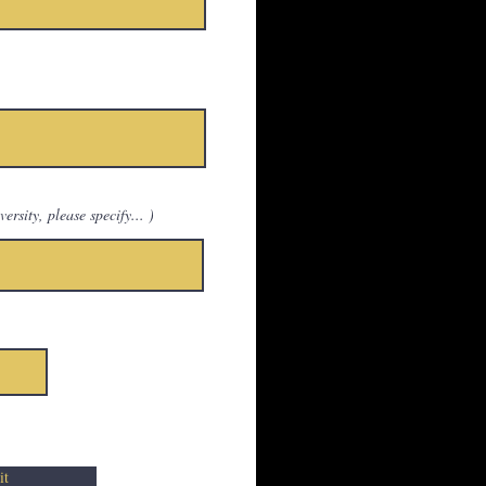
ity, please specify... )
it