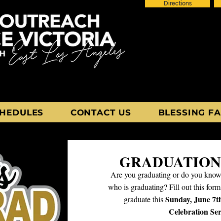
Directions
HEDULES
CONTACT US
BLESSING FA
GRADUATION
Are you graduating or do you know
who is graduating? Fill out this for
Sunday, June 7t
graduate this
Celebration Ser