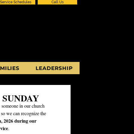
Service Schedules
Call Us
MILIES
LEADERSHIP
 SUNDAY
 someone in our church
m so we can recognize the
h, 2026 during our
vice
.