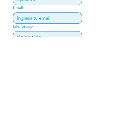
Email
Life Group
Comments
Register
2033 E 1st
Los Angeles, CA 90033
info@alcancevictoriaela.org
(323) 266-3386
- Oficina
(323) 385-3608
- Informacion