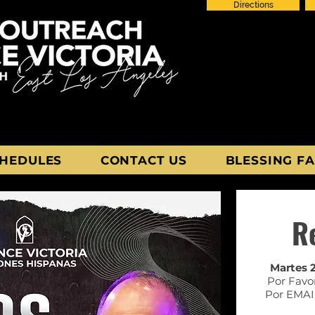
Directions
HEDULES
CONTACT US
BLESSING FA
R
Martes 2
Por Favo
Por EMAIL