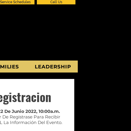
Service Schedules
Call Us
MILIES
LEADERSHIP
egistracion
2 De Junio 2022, 10:00a.m.
r De Registrase Para Recibir
 La Información Del Evento.