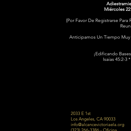
Adiestrami
Miércoles
22
(Por Favor De Registrarse Para 
Reun
Anticipamos Un Tiempo Muy E
¡Edificando Bases
Isaías 45:2-3 *
2033 E 1st
Los Angeles, CA 90033
info@alcancevictoriaela.org
(323) 266-3386 - Oficina